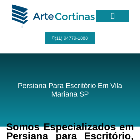
Ir
para
o
conteúdo
Página Inicial
(11) 94779-1888
Persiana Para Escritório Em Vila
Mariana SP
Somos Especializados em
Persiana para Escritório,