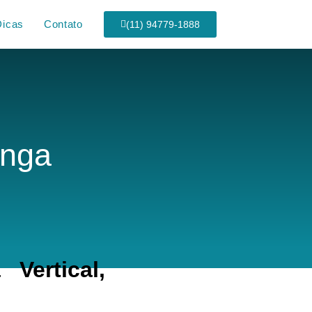
Dicas
Contato
(11) 94779-1888
anga
Vertical,