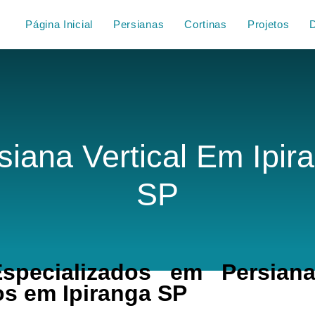
Página Inicial
Persianas
Cortinas
Projetos
siana Vertical Em Ipir
SP
pecializados em Persiana 
s em Ipiranga SP