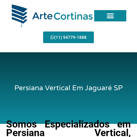
Ir
para
o
conteúdo
Página Inicial
(11) 94779-1888
Persiana Vertical Em Jaguaré SP
Somos Especializados em
Persiana Vertical,