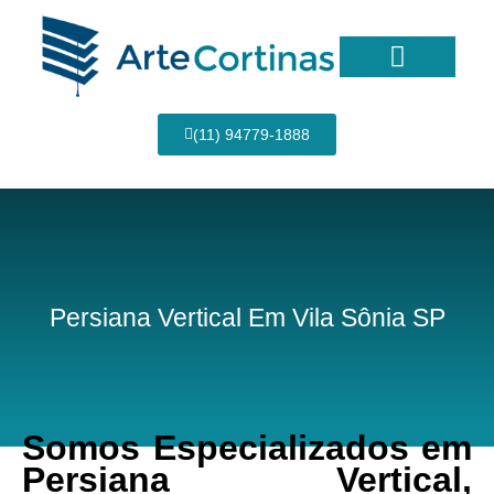
Ir
para
o
conteúdo
Página Inicial
(11) 94779-1888
Persiana Vertical Em Vila Sônia SP
Somos Especializados em
Persiana Vertical,