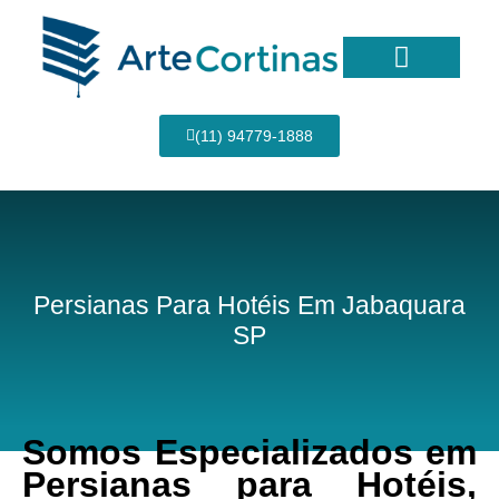
Ir
para
o
conteúdo
Página Inicial
(11) 94779-1888
Persianas Para Hotéis Em Jabaquara
SP
Somos Especializados em
Persianas para Hotéis,