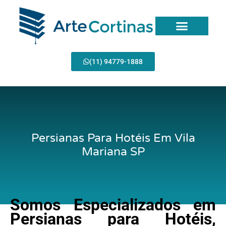
Ir
para
o
conteúdo
(11) 94779-1888
Persianas Para Hotéis Em Vila
Mariana SP
Somos Especializados em
Persianas para Hotéis,