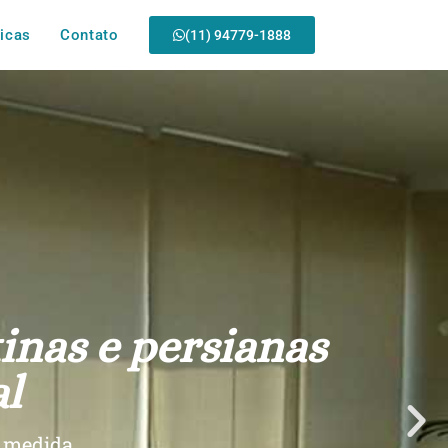
icas
Contato
(11) 94779-1888
inas e persianas
l
b medida