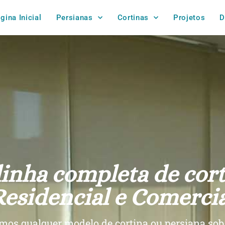
gina Inicial
Persianas
Cortinas
Projetos
D
inha completa de cort
Residencial e Comercia
mos qualquer modelo de cortina ou persiana so