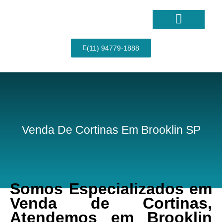
Ir
para
o
conteúdo
Página Inicial
(11) 94779-1888
Venda De Cortinas Em Brooklin SP
Somos Especializados em
Venda de Cortinas,
Atendemos em Brooklin