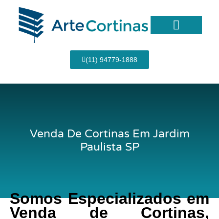
Ir
para
o
conteúdo
Página Inicial
(11) 94779-1888
Venda De Cortinas Em Jardim
Paulista SP
Somos Especializados em
Venda de Cortinas,