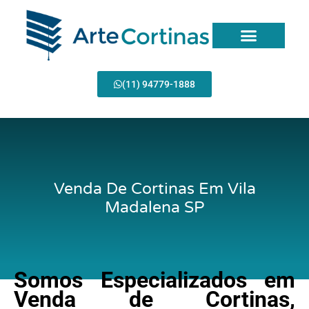
Ir
para
o
conteúdo
(11) 94779-1888
Venda De Cortinas Em Vila
Madalena SP
Somos Especializados em
Venda de Cortinas,